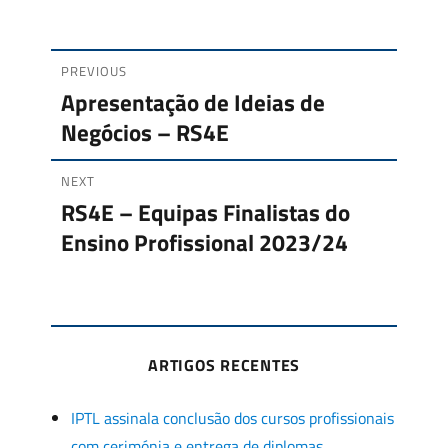
on
PREVIOUS
Navegação
Apresentação de Ideias de
Previous
Negócios – RS4E
de
post:
artigos
NEXT
RS4E – Equipas Finalistas do
Next
Ensino Profissional 2023/24
post:
ARTIGOS RECENTES
IPTL assinala conclusão dos cursos profissionais
com cerimónia e entrega de diplomas