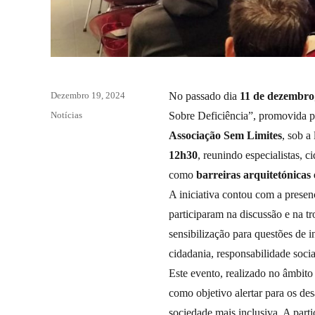
Posted
Dezembro 19, 2024
No passado dia
11 de dezembro
on
Categories
Notícias
Sobre Deficiência”, promovida 
Associação Sem Limites
, sob a
12h30
, reunindo especialistas, 
como
barreiras arquitetónicas 
A iniciativa contou com a presen
participaram na discussão e na t
sensibilização para questões de i
cidadania, responsabilidade soci
Este evento, realizado no âmbit
como objetivo alertar para os de
sociedade mais inclusiva. A part