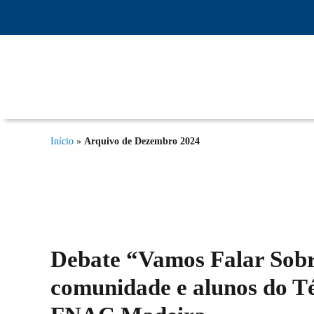
IPTL – Instituto Profissional de Transportes e
Logística da Madeira, Ensino Profissional,
Início
»
Arquivo de Dezembro 2024
Formação Marítima, Formação Modular
Debate “Vamos Falar Sobr
comunidade e alunos do T