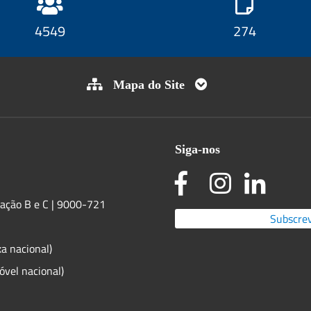
5131
309
Mapa do Site
Siga-nos
ração B e C | 9000-721
Subscrev
a nacional)
vel nacional)