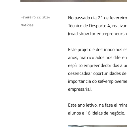
Posted
Fevereiro 22, 2024
No passado dia 21 de fevereir
on
Categories
Notícias
Técnico de Desporto 4, realiza
(road show for entrepreneurshi
Este projeto é destinado aos 
anos, matriculados nos diferen
espírito empreendedor dos alun
desencadear oportunidades de n
importância do sef-employemen
empresarial.
Este ano letivo, na fase elimin
alunos e 16 ideias de negócio.