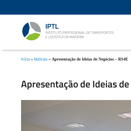
IPTL – Instituto Profissional de Transportes e
Logística da Madeira, Ensino Profissional,
Início
»
Notícias
»
Apresentação de Ideias de Negócios – RS4E
Formação Marítima, Formação Modular
Apresentação de Ideias de