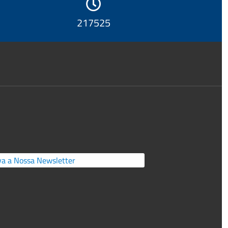
245361
a a Nossa Newsletter