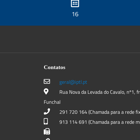
18
Contatos
geral@iptl.pt
Rua Nova da Levada do Cavalo, nº1, f
Funchal
291 720 164 (Chamada para a rede fix
913 114 691 (Chamada para a rede mó