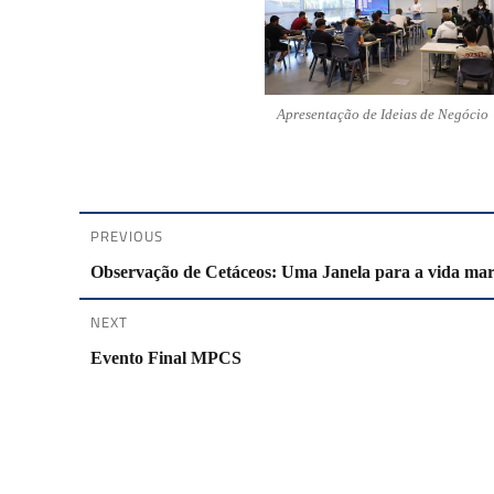
Apresentação de Ideias de Negócio
PREVIOUS
Navegação
Previous
Observação de Cetáceos: Uma Janela para a vida ma
post:
de
NEXT
artigos
Next
Evento Final MPCS
post: