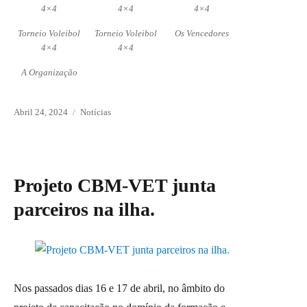
4×4
4×4
4×4
Torneio Voleibol
Torneio Voleibol
Os Vencedores
4×4
4×4
A Organização
Posted
Abril 24, 2024
Categories
Notícias
on
Projeto CBM-VET junta
parceiros na ilha.
Nos passados dias 16 e 17 de abril, no âmbito do