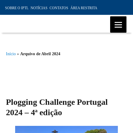
SOBRE O IPTL
NOTÍCIAS
CONTATOS
ÁREA RESTRITA
IPTL – Instituto Profissional de
Transportes e Logística da
Início
»
Arquivo de Abril 2024
Madeira, Ensino Profissional,
Formação Marítima, Formação
Modular
Plogging Challenge Portugal
2024 – 4ª edição