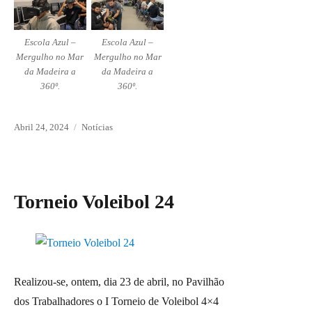
Escola Azul –
Escola Azul –
Mergulho no Mar
Mergulho no Mar
da Madeira a
da Madeira a
360º.
360º.
Posted
Abril 24, 2024
Categories
Notícias
on
Torneio Voleibol 24
Realizou-se, ontem, dia 23 de abril, no Pavilhão
dos Trabalhadores o I Torneio de Voleibol 4×4