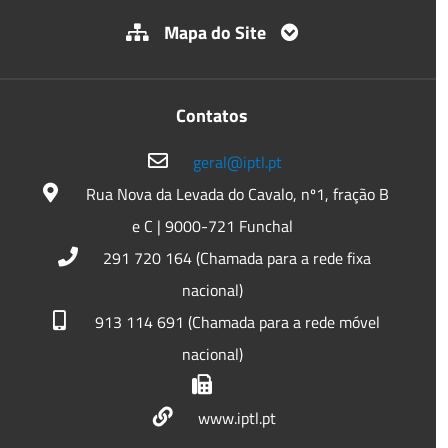
Mapa do Site
Contatos
geral@iptl.pt
Rua Nova da Levada do Cavalo, nº1, fração B
e C | 9000-721 Funchal
291 720 164 (Chamada para a rede fixa
nacional)
913 114 691 (Chamada para a rede móvel
nacional)
www.iptl.pt