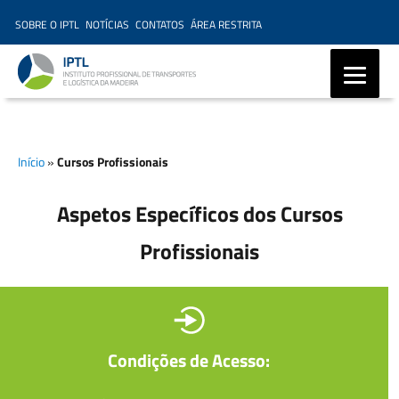
SOBRE O IPTL
NOTÍCIAS
CONTATOS
ÁREA RESTRITA
IPTL – Instituto Profissional
de Transportes e Logística da
Início
»
Cursos Profissionais
Madeira, Ensino Profissional,
Formação Marítima,
Aspetos Específicos dos Cursos
Formação Modular
Profissionais
Condições de Acesso: