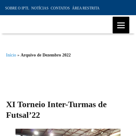
SOBRE O IPTL
NOTÍCIAS
CONTATOS
ÁREA RESTRITA
IPTL – Instituto Profissional de
Transportes e Logística da
Início
»
Arquivo de Dezembro 2022
Madeira, Ensino Profissional,
Formação Marítima, Formação
Modular
XI Torneio Inter-Turmas de
Futsal’22