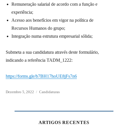
Remuneração salarial de acordo com a função e
experiência;
Acesso aos benefícios em vigor na política de
Recursos Humanos do grupo;
Integração numa estrutura empresarial sólida;
Submeta a sua candidatura através deste formulário,
indicando a referência TADM_1222:
https://forms.gle/b7BH17hoUE8jFs7n6
Posted
Dezembro 5, 2022
Categories
Candidaturas
on
ARTIGOS RECENTES