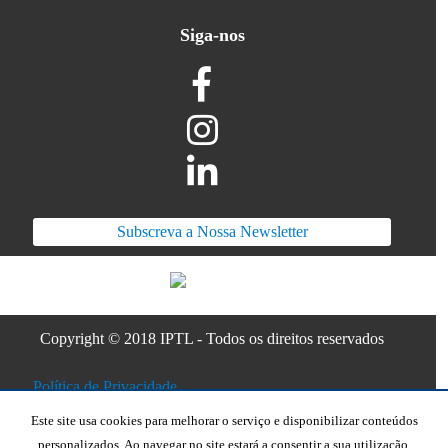
Siga-nos
Subscreva a Nossa Newsletter
Copyright © 2018 IPTL - Todos os direitos reservados
Política de Privacidade
Candidaturas
Regulamento Interno
Este site usa cookies para melhorar o serviço e disponibilizar conteúdos
personalizados. Ao navegar no site estará a consentir a sua utilização.