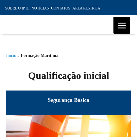
SOBRE O IPTL
NOTÍCIAS
CONTATOS
ÁREA RESTRITA
IPTL – Instituto Profissional de
Transportes e Logística da
Início
»
Formação Marítima
Madeira, Ensino Profissional,
Formação Marítima, Formação
Qualificação inicial
Modular
Segurança Básica