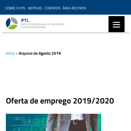
SOBRE O IPTL
NOTÍCIAS
CONTATOS
ÁREA RESTRITA
IPTL – Instituto Profissional
de Transportes e Logística da
Início
»
Arquivo de Agosto 2019
Madeira, Ensino Profissional,
Formação Marítima,
Formação Modular
Oferta de emprego 2019/2020