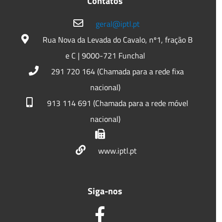
Contatos
geral@iptl.pt
Rua Nova da Levada do Cavalo, nº1, fração B
e C | 9000-721 Funchal
291 720 164 (Chamada para a rede fixa
nacional)
913 114 691 (Chamada para a rede móvel
nacional)
www.iptl.pt
Siga-nos