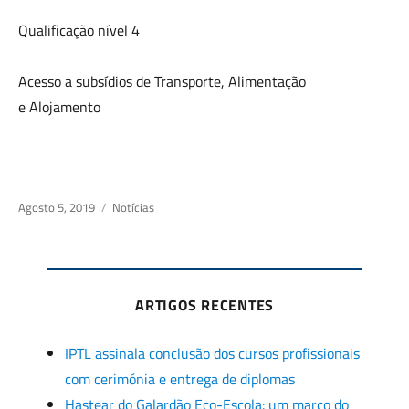
Qualificação nível 4
Acesso a subsídios de Transporte, Alimentação
e Alojamento
Posted
Agosto 5, 2019
Categories
Notícias
on
ARTIGOS RECENTES
IPTL assinala conclusão dos cursos profissionais
com cerimónia e entrega de diplomas
Hastear do Galardão Eco-Escola: um marco do