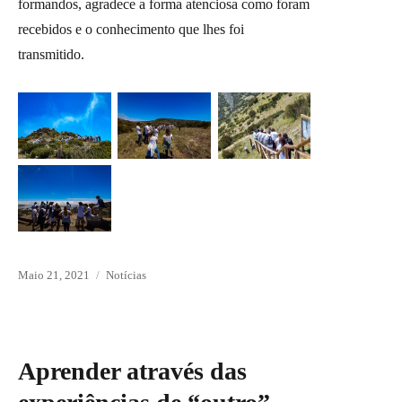
formandos, agradece a forma atenciosa como foram
recebidos e o conhecimento que lhes foi
transmitido.
Posted
Maio 21, 2021
Categories
Notícias
on
Aprender através das