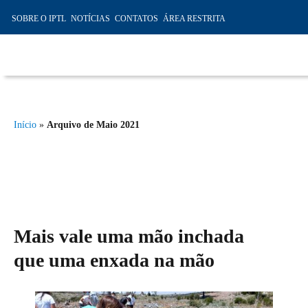
SOBRE O IPTL
NOTÍCIAS
CONTATOS
ÁREA RESTRITA
IPTL – Instituto Profissional de
Transportes e Logística da
Início
»
Arquivo de Maio 2021
Madeira, Ensino Profissional,
Formação Marítima, Formação
Modular
Mais vale uma mão inchada
que uma enxada na mão