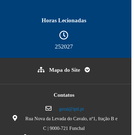
Horas Lecionadas
252027
Mapa do Site
Contatos
geral@iptl.pt
Rua Nova da Levada do Cavalo, nº1, fração B e
C | 9000-721 Funchal