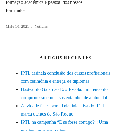
formação académica e pessoal dos nossos
formandos.
Posted
Maio 10, 2021
Categories
Notícias
on
ARTIGOS RECENTES
IPTL assinala conclusão dos cursos profissionais
com cerimónia e entrega de diplomas
Hastear do Galardão Eco-Escola: um marco do
compromisso com a sustentabilidade ambiental
Atividade física sem idade: iniciativa do IPTL
marca utentes de São Roque
IPTL na campanha “E se fosse contigo?”: Uma
imagem, uma mensagem