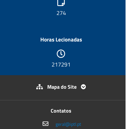
295
Horas Lecionadas
233782
Mapa do Site
Contatos
geral@iptl.pt