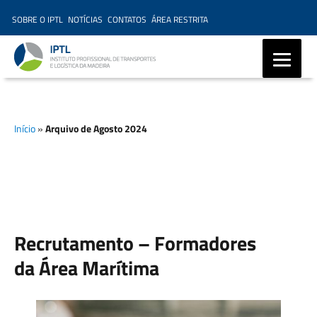
SOBRE O IPTL
NOTÍCIAS
CONTATOS
ÁREA RESTRITA
IPTL – Instituto Profissional
de Transportes e Logística da
Início
»
Arquivo de Agosto 2024
Madeira, Ensino Profissional,
Formação Marítima,
Formação Modular
Recrutamento – Formadores
da Área Marítima