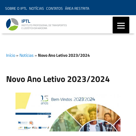
SOBRE O IPTL
NOTÍCIAS
CONTATOS
ÁREA RESTRITA
IPTL – Instituto Profissional
de Transportes e Logística da
Início
»
Notícias
»
Novo Ano Letivo 2023/2024
Madeira, Ensino Profissional,
Formação Marítima,
Formação Modular
Novo Ano Letivo 2023/2024