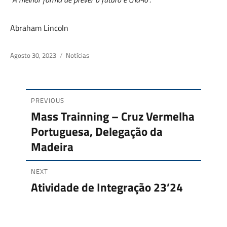
Abraham Lincoln
Posted
Agosto 30, 2023
Categories
Notícias
on
PREVIOUS
Navegação
Mass Trainning – Cruz Vermelha
Previous
Portuguesa, Delegação da
de
post:
Madeira
artigos
NEXT
Atividade de Integração 23’24
Next
post: