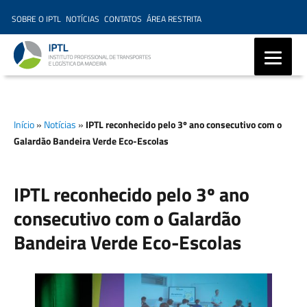
SOBRE O IPTL
NOTÍCIAS
CONTATOS
ÁREA RESTRITA
IPTL – Instituto Profissional
de Transportes e Logística da
Início
»
Notícias
»
IPTL reconhecido pelo 3º ano consecutivo com o
Madeira, Ensino Profissional,
Galardão Bandeira Verde Eco-Escolas
Formação Marítima,
Formação Modular
IPTL reconhecido pelo 3º ano
consecutivo com o Galardão
Bandeira Verde Eco-Escolas