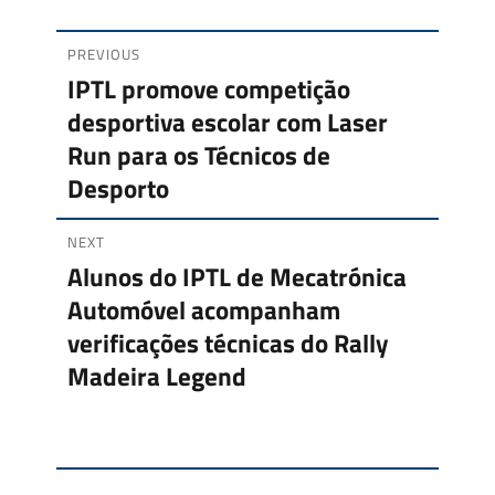
PREVIOUS
Navegação
IPTL promove competição
Previous
desportiva escolar com Laser
de
post:
Run para os Técnicos de
artigos
Desporto
NEXT
Alunos do IPTL de Mecatrónica
Next
Automóvel acompanham
post:
verificações técnicas do Rally
Madeira Legend