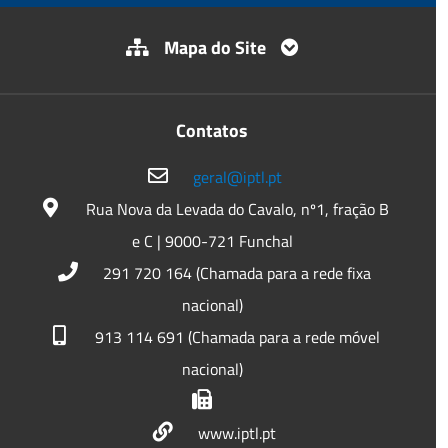
Mapa do Site
Contatos
geral@iptl.pt
Rua Nova da Levada do Cavalo, nº1, fração B
e C | 9000-721 Funchal
291 720 164 (Chamada para a rede fixa
nacional)
913 114 691 (Chamada para a rede móvel
nacional)
www.iptl.pt