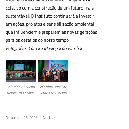
coletivo com a construção de um futuro mais
sustentável. O instituto continuará a investir
em ações, projetos e sensibilização ambiental
que influenciem e preparem as novas gerações
para os desafios do nosso tempo.
Fotografias: Câmara Municipal do Funchal
Galardão Bandeira
Galardão Bandeira
Verde Eco-Escolas
Verde Eco-Escolas
Posted
Novembro 25, 2025
Categories
Notícias
on