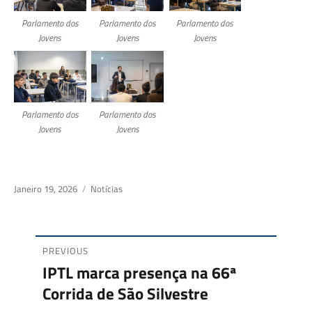
Parlamento dos
Parlamento dos
Parlamento dos
Jovens
Jovens
Jovens
Parlamento dos
Parlamento dos
Jovens
Jovens
Posted
Janeiro 19, 2026
Categories
Notícias
on
PREVIOUS
Navegação
IPTL marca presença na 66ª
Previous
Corrida de São Silvestre
de
post: