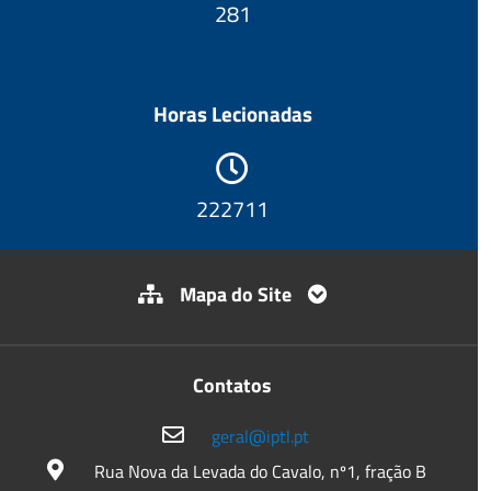
299
Horas Lecionadas
237486
Mapa do Site
Contatos
geral@iptl.pt
Rua Nova da Levada do Cavalo, nº1, fração B