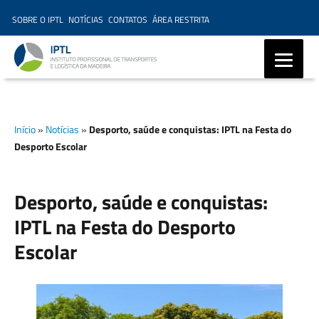
SOBRE O IPTL
NOTÍCIAS
CONTATOS
ÁREA RESTRITA
IPTL – Instituto Profissional
de Transportes e Logística da
Início
»
Notícias
»
Desporto, saúde e conquistas: IPTL na Festa do
Madeira, Ensino Profissional,
Desporto Escolar
Formação Marítima,
Formação Modular
Desporto, saúde e conquistas:
IPTL na Festa do Desporto
Escolar