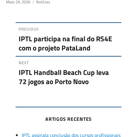
Posted
Maio 29, 2026
Categories
Notícias
on
PREVIOUS
Navegação
IPTL participa na final do RS4E
Previous
com o projeto PataLand
de
post:
artigos
NEXT
IPTL Handball Beach Cup leva
Next
72 jogos ao Porto Novo
post:
ARTIGOS RECENTES
IPTL assinala conclusão dos cursos profissionais