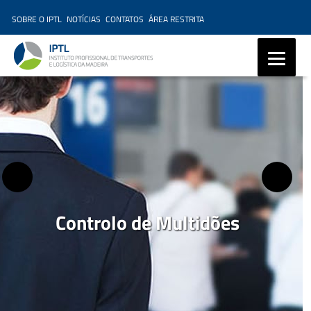
SOBRE O IPTL
NOTÍCIAS
CONTATOS
ÁREA RESTRITA
IPTL – Instituto Profissional
de Transportes e Logística da
Madeira, Ensino Profissional,
Formação Marítima,
Formação Modular
Controlo de Multidões